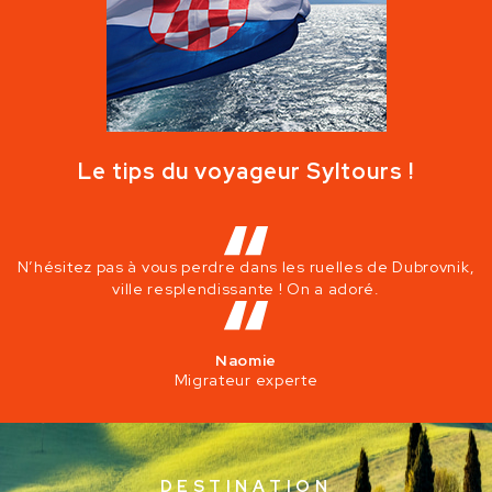
Le tips du voyageur Syltours !
N’hésitez pas à vous perdre dans les ruelles de Dubrovnik,
ville resplendissante ! On a adoré.
Naomie
Migrateur experte
D
E
S
T
I
N
A
T
I
O
N