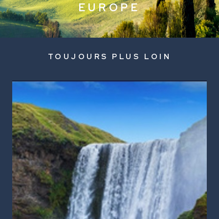
E
U
R
O
P
E
DESTINATION - EUROPE
TOUJOURS PLUS LOIN