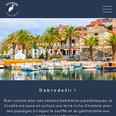
Croatie
BIENVENUE EN - CROATIE
BIENVENUE EN
CROATIE
Dobrodošli !
Bien connue pour ses stations balnéaires paradisiaques, la
Croatie est aussi et surtout une terre riche d’histoire avec
ses paysages à couper le souffle et sa gastronomie aux