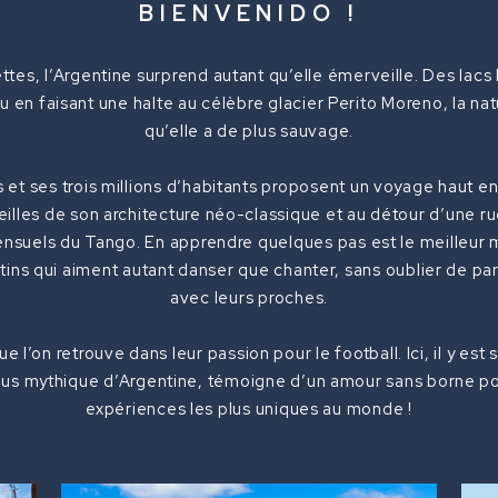
BIENVENIDO !
ttes, l’Argentine surprend autant qu’elle émerveille. Des lac
 en faisant une halte au célèbre glacier Perito Moreno, la nat
qu’elle a de plus sauvage.
 et ses trois millions d’habitants proposent un voyage haut e
eilles de son architecture néo-classique et au détour d’une r
sensuels du Tango. En apprendre quelques pas est le meilleu
ntins qui aiment autant danser que chanter, sans oublier de 
avec leurs proches.
 l’on retrouve dans leur passion pour le football. Ici, il y est 
lus mythique d’Argentine, témoigne d’un amour sans borne pou
expériences les plus uniques au monde !