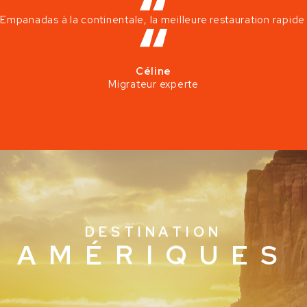
Empanadas à la continentale, la meilleure restauration rapide
Céline
Migrateur experte
D
E
S
T
I
N
A
T
I
O
N
A
M
É
R
I
Q
U
E
S